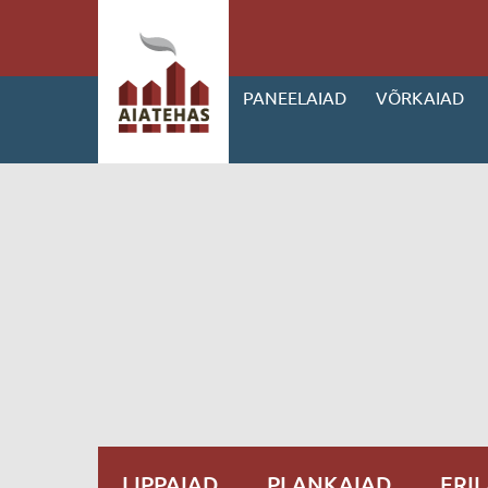
PANEELAIAD
VÕRKAIAD
LIPPAIAD
PLANKAIAD
ERI